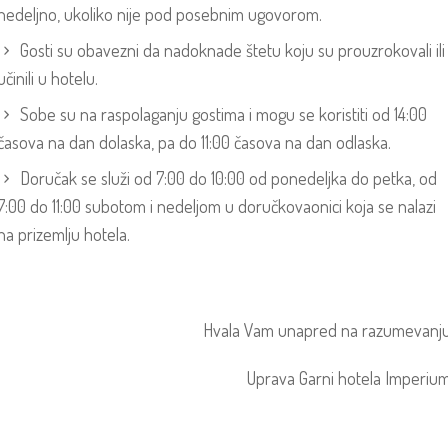
nedeljno, ukoliko nije pod posebnim ugovorom.
Gosti su obavezni da nadoknade štetu koju su prouzrokovali ili
učinili u hotelu.
Sobe su na raspolaganju gostima i mogu se koristiti od 14:00
časova na dan dolaska, pa do 11:00 časova na dan odlaska.
Doručak se služi od 7:00 do 10:00 od ponedeljka do petka, od
7:00 do 11:00 subotom i nedeljom u doručkovaonici koja se nalazi
na prizemlju hotela.
Hvala Vam unapred na razumevanj
Uprava Garni hotela Imperiu