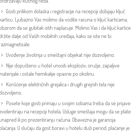
pridržavaju kućnog reda.
Gosti prilikom dolaska i registracije na recepciji dobijaju ključ
karticu. Ljubazno Vas molimo da vodite racuna o ključ karticama,
obzirom da se gubitak istih naplacuje. Molimo Vas i da ključ kartice
držite dalje od Vaših mobilnih uređaja, kako se iste ne bi
razmagnetisale.
Uvođenje životinja u smeštajni objekat nije dozvoljeno.
Nije dopušteno u hotel unositi eksploziv, oružje, zapaljive
materijale i ostale hemikalije opasne po okolinu.
Korišćenje električnih grejalica i drugih grejnih tela nije
dozvoljeno.
Posete koje gosti primaju u svojim sobama treba da se prijave 
evidentiraju na recepciji hotela. Usluge smeštaja mogu da se plate
unapred ili po prezentiranju računa. Obavezna je garancija
plaćanja. U slučaju da gost boravi u hotelu duži period, plaćanje je