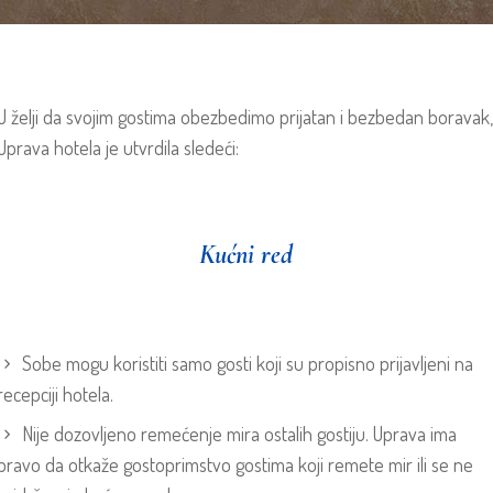
U želji da svojim gostima obezbedimo prijatan i bezbedan boravak
Uprava hotela je utvrdila sledeći:
Kućni red
Sobe mogu koristiti samo gosti koji su propisno prijavljeni na
recepciji hotela.
Nije dozovljeno remećenje mira ostalih gostiju. Uprava ima
pravo da otkaže gostoprimstvo gostima koji remete mir ili se ne