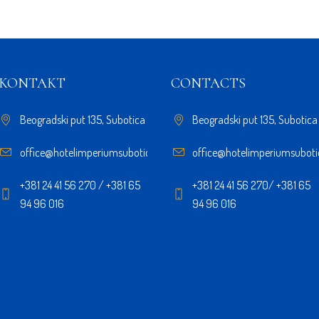
KONTAKT
CONTACTS
Beogradski put 135, Subotica
Beogradski put 135, Subotica
office@hotelimperiumsubotica.rs
office@hotelimperiumsuboti
+381 24 41 56 270 / +381 65
+381 24 41 56 270/ +381 65
94 96 016
94 96 016